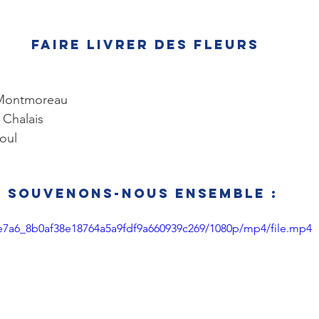
Faire livrer des fleurs
Montmoreau
- Chalais
coul
Souvenons-nous ensemble : 
61e7a6_8b0af38e18764a5a9fdf9a660939c269/1080p/mp4/file.mp4