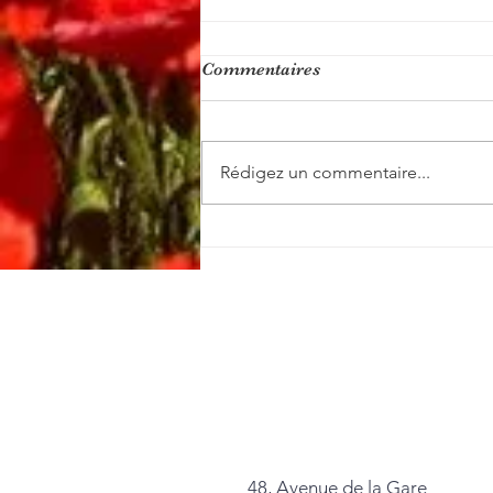
Commentaires
Rédigez un commentaire...
Rendre hommage
48, Avenue de la Gare